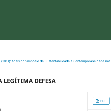
. 1 (2014): Anais do Simpósio de Sustentabilidade e Contemporaneidade nas 
A LEGÍTIMA DEFESA
PDF
i