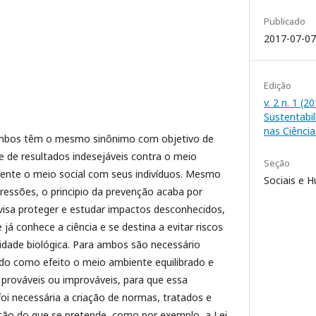
Publicado
2017-07-07
Edição
v. 2 n. 1 (
Sustentabi
nas Ciência
ambos têm o mesmo sinônimo com objetivo de
e de resultados indesejáveis contra o meio
Seção
nte o meio social com seus indivíduos. Mesmo
Sociais e 
ressões, o principio da prevenção acaba por
visa proteger e estudar impactos desconhecidos,
já conhece a ciência e se destina a evitar riscos
idade biológica. Para ambos são necessário
do como efeito o meio ambiente equilibrado e
 prováveis ou improváveis, para que essa
foi necessária a criação de normas, tratados e
ação do que se pretende, como por exemplo, a Lei