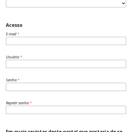
Acesso
E-mail
*
Usuário
*
Senha
*
Repetir senha
*
Em quais revistas deste portal que gostaria de se