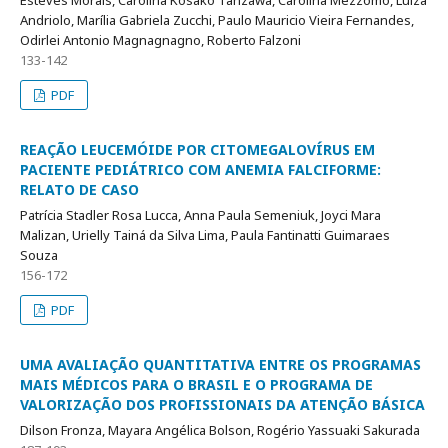
Esteves Morais, Carolina Kosako Tanzawa, Carolina Mezzomo, Luiza
Andriolo, Marília Gabriela Zucchi, Paulo Mauricio Vieira Fernandes,
Odirlei Antonio Magnagnagno, Roberto Falzoni
133-142
PDF
REAÇÃO LEUCEMÓIDE POR CITOMEGALOVÍRUS EM
PACIENTE PEDIÁTRICO COM ANEMIA FALCIFORME:
RELATO DE CASO
Patrícia Stadler Rosa Lucca, Anna Paula Semeniuk, Joyci Mara
Malizan, Urielly Tainá da Silva Lima, Paula Fantinatti Guimaraes
Souza
156-172
PDF
UMA AVALIAÇÃO QUANTITATIVA ENTRE OS PROGRAMAS
MAIS MÉDICOS PARA O BRASIL E O PROGRAMA DE
VALORIZAÇÃO DOS PROFISSIONAIS DA ATENÇÃO BÁSICA
Dilson Fronza, Mayara Angélica Bolson, Rogério Yassuaki Sakurada