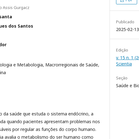
ão Assis Gurgacz
asanta
Publicado
ues dos Santos
2025-02-13
dor
Edição
v. 15 n. 1 
Scientia
ologia e Metabologia, Macrorregionais de Saúde,
ina
Seção
Saúde e Bi
o da saúde que estuda o sistema endócrino, a
rada quando pacientes apresentam problemas nos
áveis por regular as funções do corpo humano.
gia avalia o metabolismo do ser humano como