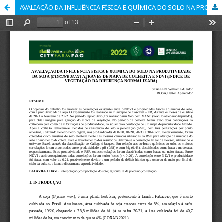
AVALIAÇÃO DA INFLUÊNCIA FÍSICA E QUÍMICA DO SOLO NA PRODUTIVIDADE DA SOJA (GLYCINE MAX) ATRAVÉS DE MAPA DE COLHEITA E NDVI (ÍNDICE DE VEGETAÇÃO DA DIFERENÇA NORMALIZADA)