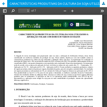
CARACTERÍSTICAS PRODUTIVAS DA CULTURA DA SOJA UTILIZANDO A ADUBAÇÃO FOLIAR COM BORO EM VÁRIOS ESTÁGIOS