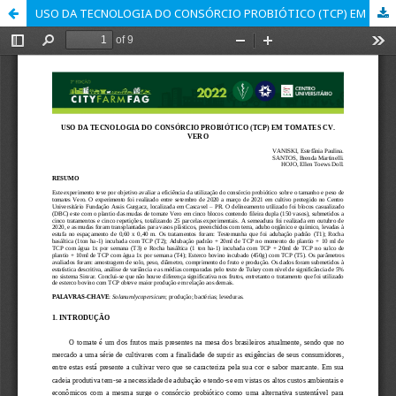
USO DA TECNOLOGIA DO CONSÓRCIO PROBIÓTICO (TCP) EM TOMATES CV. VERO