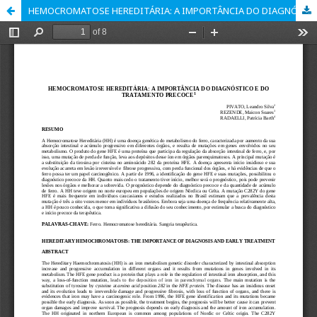
HEMOCROMATOSE HEREDITÁRIA: A IMPORTÂNCIA DO DIAGNÓSTICO E DO TRATAMENTO PRECOCE