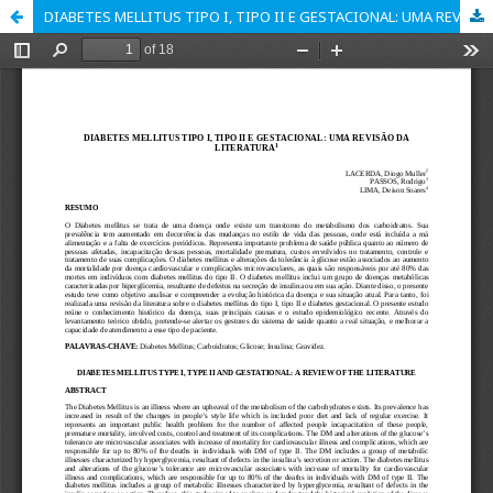
DIABETES MELLITUS TIPO I, TIPO II E GESTACIONAL: UMA REVISÃO DA LITERATURA