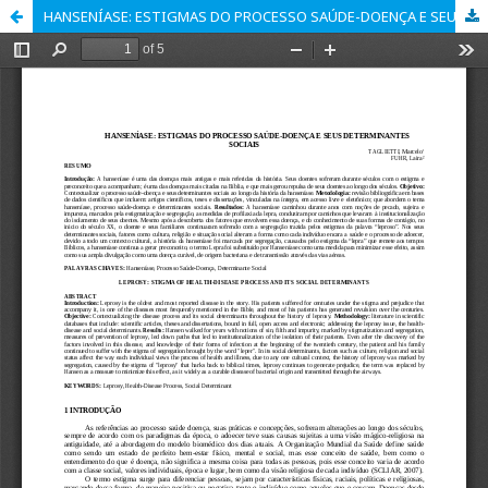
HANSENÍASE: ESTIGMAS DO PROCESSO SAÚDE-DOENÇA E SEUS DETERMINANTES SOCIAIS