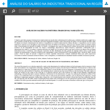
ANÁLISE DO SALÁRIO NA INDÚSTRIA TRADICIONAL NA REGIÃO SUL