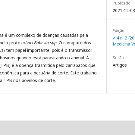
Publicado
2021-12-03
Edição
vina é um complexo de doenças causadas pela
v. 4 n. 2 (2
 pelo protozoário
Babesia spp
. O carrapato dos
Medicina V
us
) tem papel importante, pois é o transmissor
 bovinos quando está parasitando o animal. A
Seção
Artigos
a (TPB) é a doença trasmitida pelo carrapatos que
conômica para a pecuária de corte. Este trabalho
a TPB nos bovinos de corte.