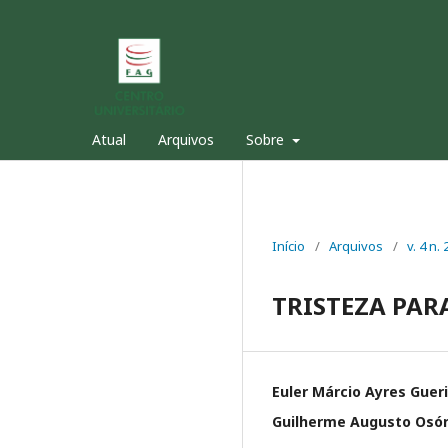
Atual
Arquivos
Sobre
Início
/
Arquivos
/
v. 4 n.
TRISTEZA PAR
Euler Márcio Ayres Guer
Guilherme Augusto Osór