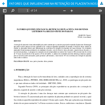
FATORES QUE INFLUENCIAM NA RETENÇÃO DE PLACENTA NOS BOVINOS LEITEIROS NA REGIÃO OESTE DO PARANÁ