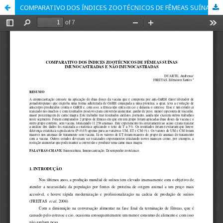
COMPARATIVO DOS ÍNDICES ZOOTÉCNICOS DE FÊMEAS SUÍNAS IMUNOCASTRADAS E NÃO IMUNOCASTRADAS